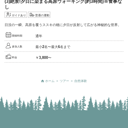
(3)
絶景!
夕日に染まる高原ウォーキング
(約3時間)
※
食事な
し
ガイドあり
普通の運動
日没の一瞬、高原を覆うススキの穂に夕日が反射して広がる神秘的な世界。
通年
開催時期
2
6
最小
名〜最大
名まで
参加人数
3,800
￥
〜
料金
ホーム
>
ツアー
>
自然体験