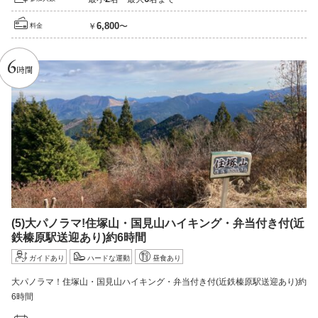
6,800
￥
〜
料金
6
時間
(5)
大パノラマ!
住塚山・国見山ハイキング・弁当付き付
(近
鉄榛原駅送迎あり)
約6
時間
ガイドあり
ハードな運動
昼食あり
大パノラマ！住塚山・国見山ハイキング・弁当付き付(近鉄榛原駅送迎あり)約
6時間