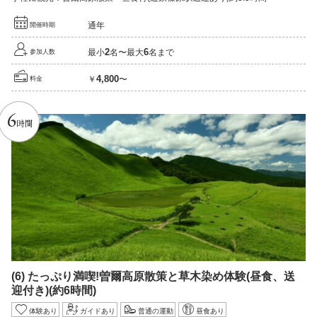
通年
開催時期
2
6
最小
名〜最大
名まで
参加人数
4,800
￥
〜
料金
6
時間
(6)
たっぷり満喫!
曽爾高原散策と草木染め体験
(昼食、送
迎付き)
(約6時間)
体験あり
ガイドあり
普通の運動
昼食あり