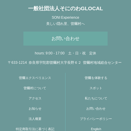
一般社団法人そにのわGLOCAL
SONI Experience
美しい隠れ里、曽爾村へ
お問い合わせ
hours: 9:00 - 17:00
土・日・祝 定休
〒633-1214
奈良県
宇陀郡曽爾村
大字長野６２
曽爾村地域総合センター
曽爾エクスペリエンス
曽爾を体験する
曽爾村について
スポット
アクセス
私たちについて
お知らせ
お問い合わせ
法人概要
プライバシーポリシー
特定商取引法に基づく表記
English