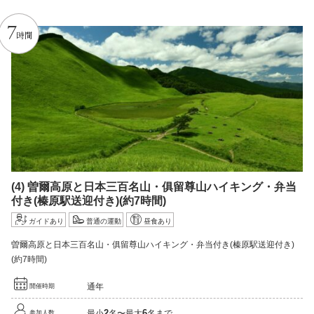
7
時間
(4)
曽爾高原と日本三百名山・俱留尊山ハイキング・弁当
付き
(榛原駅送迎付き)
(約7時間)
ガイドあり
普通の運動
昼食あり
曽爾高原と日本三百名山・俱留尊山ハイキング・弁当付き(榛原駅送迎付き)
(約7時間)
通年
開催時期
2
6
最小
名〜最大
名まで
参加人数