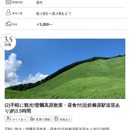
通年
開催時期
2
6
最小
名〜最大
名まで
参加人数
5,800
￥
〜
料金
3.5
時間
(2)
手軽に観光!
曽爾高原散策・昼食付
(近鉄榛原駅送迎あ
り)
約3.5
時間
ガイドあり
普通の運動
昼食あり
手軽に観光！曽爾高原散策・昼食付(近鉄榛原駅送迎あり)約3.5時間