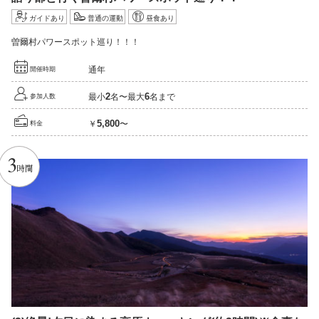
ガイドあり
普通の運動
昼食あり
曽爾村パワースポット巡り！！！
通年
開催時期
2
6
最小
名〜最大
名まで
参加人数
5,800
￥
〜
料金
3
時間