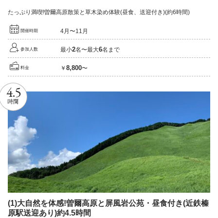
たっぷり満喫!曽爾高原散策と草木染め体験(昼食、送迎付き)(約6時間)
4月〜11月
開催時期
2
6
最小
名〜最大
名まで
参加人数
8,800
￥
〜
料金
4.5
時間
(1)
大自然を体感!
曽爾高原と屏風岩公苑・昼食付き
(近鉄榛
原駅送迎あり)
約4.5
時間