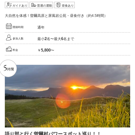
ガイドあり
普通の運動
昼食あり
大自然を体感！曽爾高原と屏風岩公苑・昼食付き（約4.5時間）
通年
開催時期
2
6
最小
名〜最大
名まで
参加人数
5,800
￥
〜
料金
5
時間
語り部と行く曽爾村パワースポット巡り！！