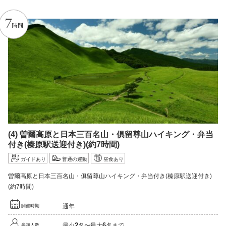
7
時間
(4)
曽爾高原と日本三百名山・俱留尊山ハイキング・弁当
付き
(榛原駅送迎付き)
(約7時間)
ガイドあり
普通の運動
昼食あり
曽爾高原と日本三百名山・俱留尊山ハイキング・弁当付き(榛原駅送迎付き)
(約7時間)
通年
開催時期
2
6
最小
名〜最大
名まで
参加人数