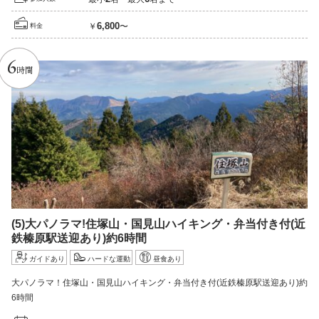
6,800
￥
〜
料金
6
時間
(5)
大パノラマ!
住塚山・国見山ハイキング・弁当付き付
(近
鉄榛原駅送迎あり)
約6
時間
ガイドあり
ハードな運動
昼食あり
大パノラマ！住塚山・国見山ハイキング・弁当付き付(近鉄榛原駅送迎あり)約
6時間