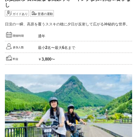
し
ガイドあり
普通の運動
日没の一瞬、高原を覆うススキの穂に夕日が反射して広がる神秘的な世界。
通年
開催時期
2
6
最小
名〜最大
名まで
参加人数
3,800
￥
〜
料金