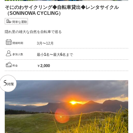
そにのわサイクリング
◆
自転車貸出
◆
レンタサイクル
（SONINOWA CYCLING）
簡単な運動
隠れ里の雄大な自然を自転車で巡る
3月〜12月
開催時期
1
6
最小
名〜最大
名まで
参加人数
2,000
￥
料金
5
時間