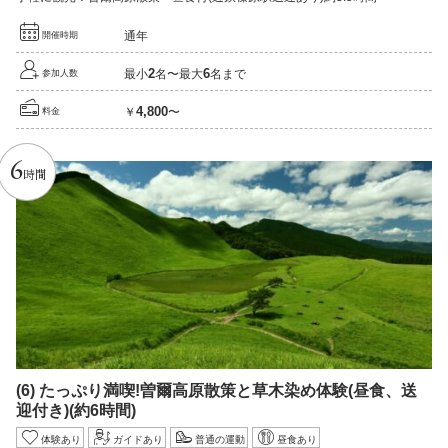
通年
開催時期
2
6
最小
名〜最大
名まで
参加人数
4,800
￥
〜
料金
6
時間
(6)
たっぷり満喫!
曽爾高原散策と草木染め体験
(昼食、送
迎付き)
(約6時間)
体験あり
ガイドあり
普通の運動
昼食あり