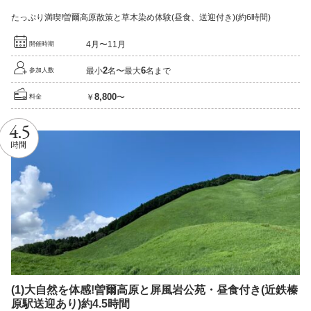
たっぷり満喫!曽爾高原散策と草木染め体験(昼食、送迎付き)(約6時間)
4月〜11月
開催時期
2
6
最小
名〜最大
名まで
参加人数
8,800
￥
〜
料金
4.5
時間
(1)
大自然を体感!
曽爾高原と屏風岩公苑・昼食付き
(近鉄榛
原駅送迎あり)
約4.5
時間