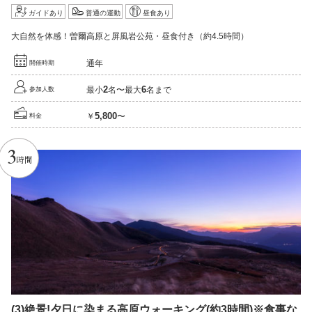
ガイドあり
普通の運動
昼食あり
大自然を体感！曽爾高原と屏風岩公苑・昼食付き（約4.5時間）
通年
開催時期
2
6
最小
名〜最大
名まで
参加人数
5,800
￥
〜
料金
3
時間
(3)
絶景!
夕日に染まる高原ウォーキング
(約3時間)
※
食事な