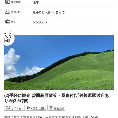
通年
開催時期
2
6
最小
名〜最大
名まで
参加人数
5,800
￥
〜
料金
3.5
時間
(2)
手軽に観光!
曽爾高原散策・昼食付
(近鉄榛原駅送迎あ
り)
約3.5
時間
ガイドあり
普通の運動
昼食あり
手軽に観光！曽爾高原散策・昼食付(近鉄榛原駅送迎あり)約3.5時間