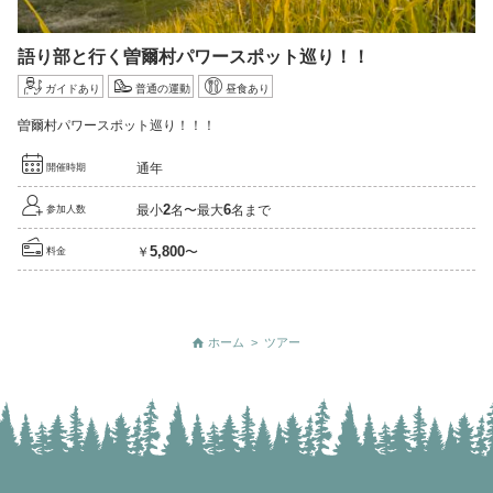
語り部と行く曽爾村パワースポット巡り！！
ガイドあり
普通の運動
昼食あり
曽爾村パワースポット巡り！！！
通年
開催時期
2
6
最小
名〜最大
名まで
参加人数
5,800
￥
〜
料金
ホーム
>
ツアー