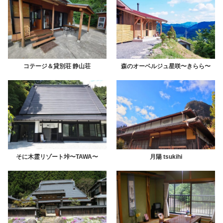
コテージ＆
貸別荘
静山荘
森のオーベルジュ星咲
〜きらら〜
そに木霊リゾート垰
〜TAWA〜
月陽
tsukihi