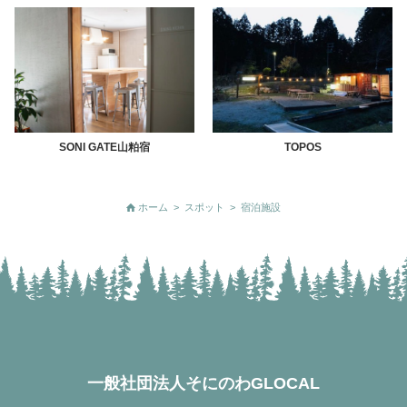
SONI
GATE山粕宿
TOPOS
ホーム
>
スポット
>
宿泊施設
一般社団法人そにのわGLOCAL