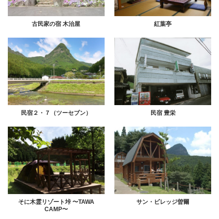
古民家の宿
木治屋
紅葉亭
民宿
２・
７
（ツーセブン）
民宿
豊栄
そに木霊リゾート垰
〜TAWA
サン・ビレッジ曽爾
CAMP〜