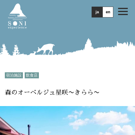
ja
en
宿泊施設
飲食店
森のオーベルジュ星咲
〜きらら〜