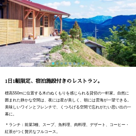
1日1組限定、宿泊施設付きのレストラン。
標高550mに位置する木のぬくもりを感じられる貸切の一軒家。自然に
囲まれた静かな空間は、夜には星が美しく、朝には雲海が一望できる。
美味しいワインとフレンチで、くつろげる空間で忘れがたい思い出の一
幕に。
＊ランチ：前菜3種、スープ、魚料理、肉料理、デザート、コーヒー・
紅茶がつく贅沢なフルコース。