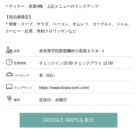
＊ディナー：前菜4種、上記メニューのランクアップ
【宿泊者限定】
＊朝食：スープ、サラダ、ベーコン、オムレツ、ヨーグルト、ジャム、
コーヒー・紅茶、米粉クロワッサンなど
奈良県宇陀郡曽爾村小長尾６５８−１
住所
チェックイン15:00 チェックアウト 11:00
営業時間
有（6台）
パーキング
https://www.kirara-soni.com/
ウェブサイト
定休日：水曜日
備考
GOOGLE MAPSを表示